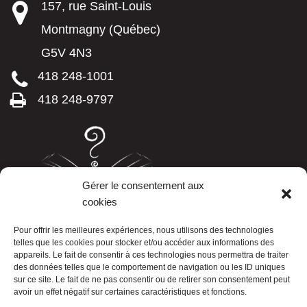
157, rue Saint-Louis
Montmagny (Québec)
G5V 4N3
418 248-1001
418 248-9797
Gérer le consentement aux
cookies
LISTE TÉLÉPHONIQUE
Pour offrir les meilleures expériences, nous utilisons des technologies
telles que les cookies pour stocker et/ou accéder aux informations des
appareils. Le fait de consentir à ces technologies nous permettra de traiter
des données telles que le comportement de navigation ou les ID uniques
sur ce site. Le fait de ne pas consentir ou de retirer son consentement peut
avoir un effet négatif sur certaines caractéristiques et fonctions.