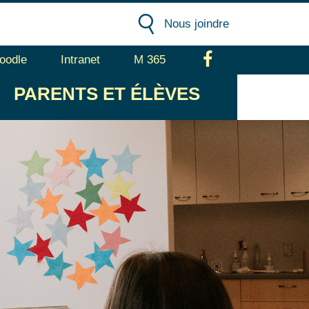
Nous joindre
oodle
Intranet
M 365
Facebook
PARENTS
ET ÉLÈVES