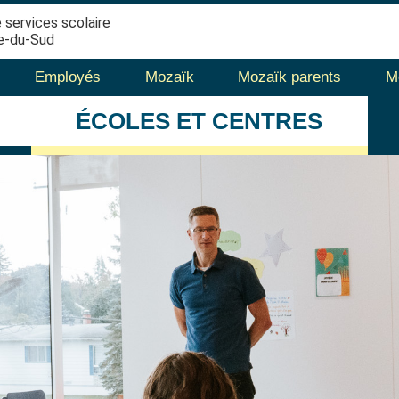
 services scolaire
e-du-Sud
Employés
Mozaïk
Mozaïk parents
M
ÉCOLES
ET CENTRES