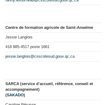
fanny.letourneau@csscotesud.gouv.qc.ca
Centre de formation agricole de Saint-Anselme
Jessie Langlois
418 885-4517 poste 1661
jessie.langlois@csscotesud.gouv.qc.ca
SARCA (service d’accueil, référence, conseil et
accompagnement)
(
SAKADO
)
Caroline Pérusse