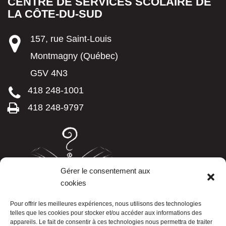
CENTRE DE SERVICES SCOLAIRE DE
LA CÔTE-DU-SUD
157, rue Saint-Louis
Montmagny (Québec)
G5V 4N3
418 248-1001
418 248-9797
Gérer le consentement aux
cookies
LISTE TÉLÉPHONIQUE
Pour offrir les meilleures expériences, nous utilisons des technologies
telles que les cookies pour stocker et/ou accéder aux informations des
appareils. Le fait de consentir à ces technologies nous permettra de traiter