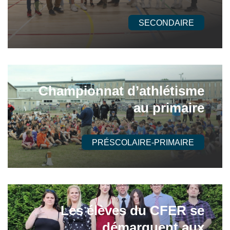
SECONDAIRE
Championnat d’athlétisme
au primaire
PRÉSCOLAIRE-PRIMAIRE
Les élèves du CFER se
démarquent aux