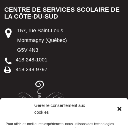
CENTRE DE SERVICES SCOLAIRE DE
LA CÔTE-DU-SUD
157, rue Saint-Louis
Montmagny (Québec)
G5V 4N3
418 248-1001
418 248-9797
Gérer le consentement aux
cookies
LISTE TÉLÉPHONIQUE
Pour offrir les meilleures expériences, nous utilisons des technologies