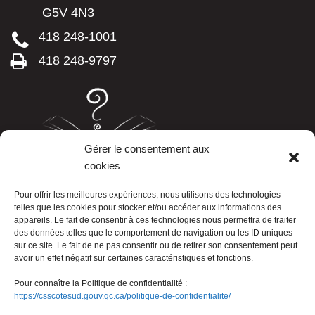
G5V 4N3
418 248-1001
418 248-9797
Gérer le consentement aux
cookies
LISTE TÉLÉPHONIQUE
Pour offrir les meilleures expériences, nous utilisons des technologies
telles que les cookies pour stocker et/ou accéder aux informations des
appareils. Le fait de consentir à ces technologies nous permettra de traiter
des données telles que le comportement de navigation ou les ID uniques
sur ce site. Le fait de ne pas consentir ou de retirer son consentement peut
avoir un effet négatif sur certaines caractéristiques et fonctions.
Pour connaître la Politique de confidentialité :
https://csscotesud.gouv.qc.ca/politique-de-confidentialite/
Nous joindre