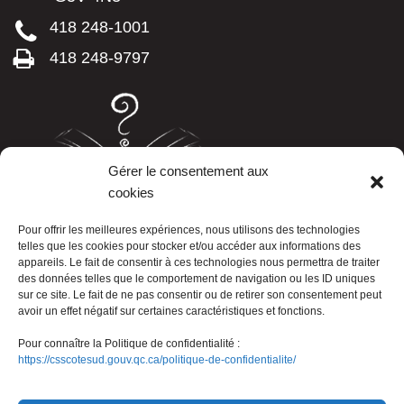
418 248-1001
418 248-9797
Gérer le consentement aux
cookies
LISTE TÉLÉPHONIQUE
Pour offrir les meilleures expériences, nous utilisons des technologies
telles que les cookies pour stocker et/ou accéder aux informations des
appareils. Le fait de consentir à ces technologies nous permettra de traiter
des données telles que le comportement de navigation ou les ID uniques
sur ce site. Le fait de ne pas consentir ou de retirer son consentement peut
avoir un effet négatif sur certaines caractéristiques et fonctions.
Pour connaître la Politique de confidentialité :
https://csscotesud.gouv.qc.ca/politique-de-confidentialite/
Nous joindre