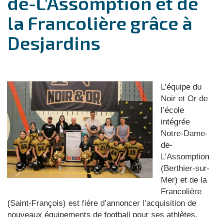
de-L’Assomption et de
la Francolière grâce à
Desjardins
L’équipe du
Noir et Or de
l’école
intégrée
Notre-Dame-
de-
L’Assomption
(Berthier-sur-
Mer) et de la
Francolière
(Saint-François) est fière d’annoncer l’acquisition de
nouveaux équipements de football pour ses athlètes.