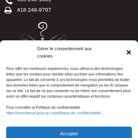
418 248-9797
Gérer le consentement aux
cookies
LISTE TÉLÉPHONIQUE
Pour offrir les meilleures expériences, nous utilisons des technologies
telles que les cookies pour stocker et/ou accéder aux informations des
appareils. Le fait de consentir à ces technologies nous permettra de traiter
des données telles que le comportement de navigation ou les ID uniques
sur ce site. Le fait de ne pas consentir ou de retirer son consentement peut
avoir un effet négatif sur certaines caractéristiques et fonctions.
Pour connaître la Politique de confidentialité :
https://csscotesud.gouv.qc.ca/politique-de-confidentialite/
Nous joindre
Accepter