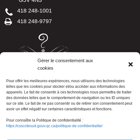
G5V 4N3
418 248-1001
418 248-9797
Gérer le consentement aux
cookies
LISTE TÉLÉPHONIQUE
Pour offrir les meilleures expériences, nous utilisons des technologies
telles que les cookies pour stocker et/ou accéder aux informations des
appareils. Le fait de consentir à ces technologies nous permettra de traiter
des données telles que le comportement de navigation ou les ID uniques
sur ce site. Le fait de ne pas consentir ou de retirer son consentement peut
avoir un effet négatif sur certaines caractéristiques et fonctions.
Pour connaître la Politique de confidentialité :
https://csscotesud.gouv.qc.ca/politique-de-confidentialite/
Nous joindre