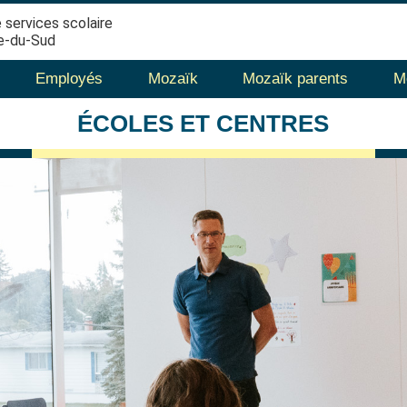
 services scolaire
e-du-Sud
Employés
Mozaïk
Mozaïk parents
M
ÉCOLES
ET CENTRES