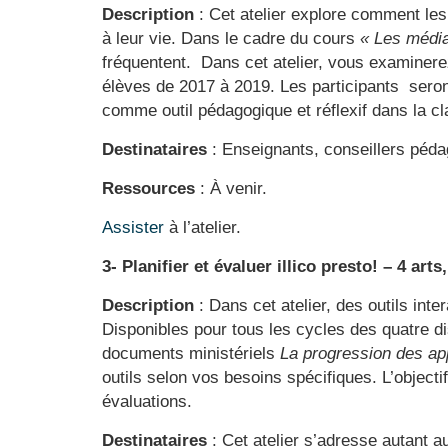
Description
:
Cet atelier explore comment les
à leur vie. Dans le cadre du cours
« Les média
fréquentent. Dans cet atelier, vous examinere
élèves de 2017 à 2019. Les participants seront
comme outil pédagogique et réflexif dans la c
Destinataires
: Enseignants, conseillers péda
Ressources
: À venir.
Assister
à l’atelier.
3- Planifier et évaluer illico presto! – 4 art
Description
:
Dans cet atelier, des outils inte
Disponibles pour tous les cycles des quatre dis
documents ministériels
La progression des ap
outils selon vos besoins spécifiques. L’o
bjecti
évaluations.
Destinataires
: C
et atelier s’adresse autant a