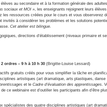
 élèves au secondaire et à la formation générale des adultes
s sociaux et MOI »
, les enseignants rejoignent leurs élève
z les ressources créées pour le cours et vous observerez d
 invités à considérer les problèmes et les solutions potenti
lasse.
Cet atelier est bilingue.
gogiques, directions d’établissement (niveaux primaire et se
s, 2 ordres – 9 h à 10 h 30
(Brigitte-Louise Lessard)
ractifs gratuits créés pour vous simplifier la tâche en planifi
ciplines artistiques (art dramatique, arts plastiques, danse 
prentissages
et le
Cadre d’évaluation des apprentissages
. 
f de ce webinaire est d’outiller les participants afin d’être pl
ux spécialistes des quatre disciplines artistiques (art drama