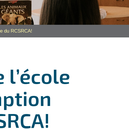
irée du RCSRCA!
 l’école
ption
CSRCA!