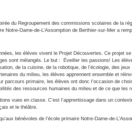
a soirée du Regroupement des commissions scolaires de la ré
maire Notre-Dame-de-L’Assomption de Berthier-sur-Mer a remp
nées, les élèves vivent le Projet Découvertes. Ce projet se 
ges sont mélangés. Le but : Éveiller les passions! Les élève
ation, de la cuisine, de la robotique, de l’écologie, des jeux d
naires du milieu, les élèves apprennent ensemble et réinve
parcours primaire, les élèves ont donc l’occasion de choisir 
ilités des ressources humaines du milieu et de ce que les res
otions vues en classe. C’est l’apprentissage dans un contex
çais et le théâtre.
qu’aux bénévoles de l’école primaire Notre-Dame-de-L’Assom