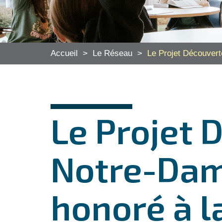
Accueil
>
Le Réseau
>
Le Projet Découver
Le Projet 
Notre-Dam
honoré à l