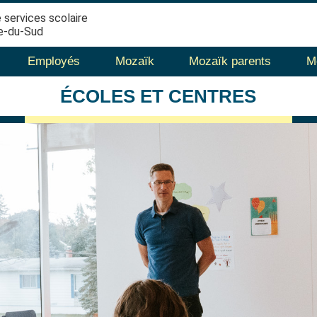
 services scolaire
e-du-Sud
Employés
Mozaïk
Mozaïk parents
M
ÉCOLES
ET CENTRES