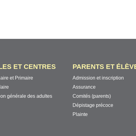
LES ET CENTRES
PARENTS ET ÉLÈV
aire et Primaire
Admission et inscription
aire
Assurance
on générale des adultes
Comités (parents)
Dépistage précoce
Plainte