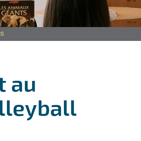
CS
t au
lleyball