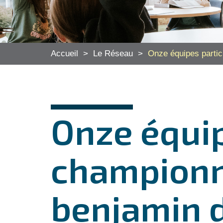
Accueil
>
Le Réseau
>
Onze équipes partic
Onze équip
championna
benjamin d