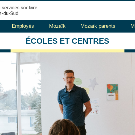
 services scolaire
e-du-Sud
Employés
Mozaïk
Mozaïk parents
M
ÉCOLES
ET CENTRES