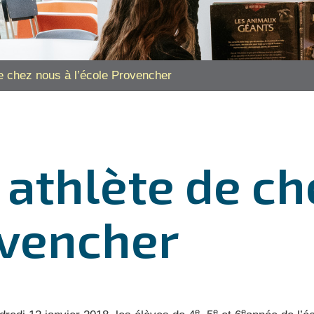
de chez nous à l’école Provencher
n athlète de c
ovencher
e
e
e