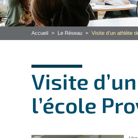
Accueil
>
Le Réseau
>
Visite d’un athlète 
Visite d’u
l’école Pr