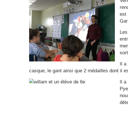
Ven
ren
est
Gar
Les
ent
men
sor
Il 
casque, le gant ainsi que 2 médailles dont il est
Il 
Pye
nou
dét