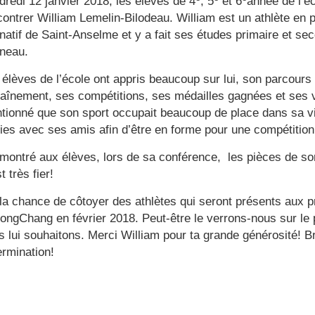
dredi 12 janvier 2018, les élèves de 4
, 5
et 6
année de l’éc
contrer William Lemelin-Bilodeau. William est un athlète en pa
 natif de Saint-Anselme et y a fait ses études primaire et s
neau.
 élèves de l’école ont appris beaucoup sur lui, son parcours s
raînement, ses compétitions, ses médailles gagnées et ses v
tionné que son sport occupait beaucoup de place dans sa vie.
ties avec ses amis afin d’être en forme pour une compétitio
a montré aux élèves, lors de sa conférence, les pièces de so
 très fier!
a la chance de côtoyer des athlètes qui seront présents aux 
ongChang en février 2018. Peut-être le verrons-nous sur le
s lui souhaitons. Merci William pour ta grande générosité! Br
ermination!