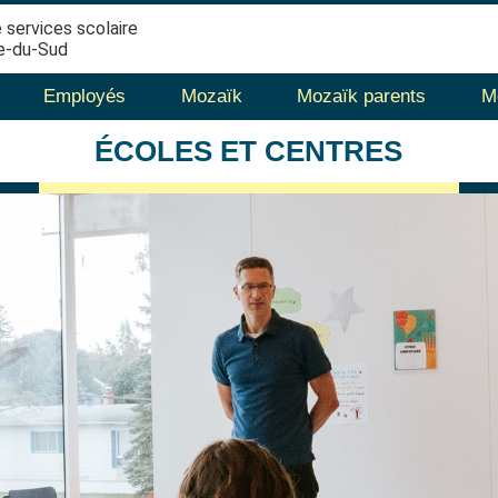
 services scolaire
e-du-Sud
Employés
Mozaïk
Mozaïk parents
M
ÉCOLES
ET CENTRES