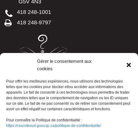
G5V 4N3
418 248-1001
418 248-9797
Gérer le consentement aux
cookies
LISTE TÉLÉPHONIQUE
Pour offrir les meilleures expériences, nous utilisons des technologies
telles que les cookies pour stocker et/ou accéder aux informations des
appareils. Le fait de consentir à ces technologies nous permettra de traiter
des données telles que le comportement de navigation ou les ID uniques
sur ce site. Le fait de ne pas consentir ou de retirer son consentement peut
avoir un effet négatif sur certaines caractéristiques et fonctions.
Pour connaître la Politique de confidentialité :
https://csscotesud.gouv.qc.ca/politique-de-confidentialite/
Nous joindre