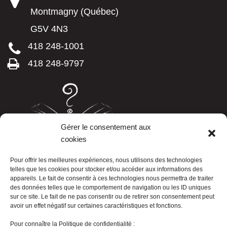
Montmagny (Québec)
G5V 4N3
418 248-1001
418 248-9797
Gérer le consentement aux
cookies
LISTE TÉLÉPHONIQUE
Pour offrir les meilleures expériences, nous utilisons des technologies
telles que les cookies pour stocker et/ou accéder aux informations des
appareils. Le fait de consentir à ces technologies nous permettra de traiter
des données telles que le comportement de navigation ou les ID uniques
sur ce site. Le fait de ne pas consentir ou de retirer son consentement peut
avoir un effet négatif sur certaines caractéristiques et fonctions.
Pour connaître la Politique de confidentialité :