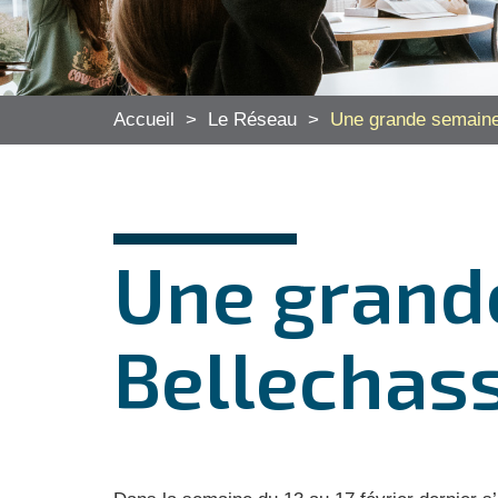
Accueil
>
Le Réseau
>
Une grande semaine
Une grand
Bellechas