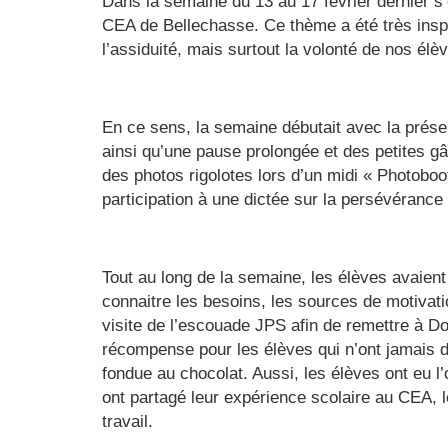
Dans la semaine du 13 au 17 février dernier s’
CEA de Bellechasse. Ce thème a été très inspir
l’assiduité, mais surtout la volonté de nos élèv
En ce sens, la semaine débutait avec la pré
ainsi qu’une pause prolongée et des petites gâ
des photos rigolotes lors d’un midi « Photobooth
participation à une dictée sur la persévérance 
Tout au long de la semaine, les élèves avaien
connaitre les besoins, les sources de motivat
visite de l’escouade JPS afin de remettre à D
récompense pour les élèves qui n’ont jamais d
fondue au chocolat. Aussi, les élèves ont eu l
ont partagé leur expérience scolaire au CEA, l
travail.