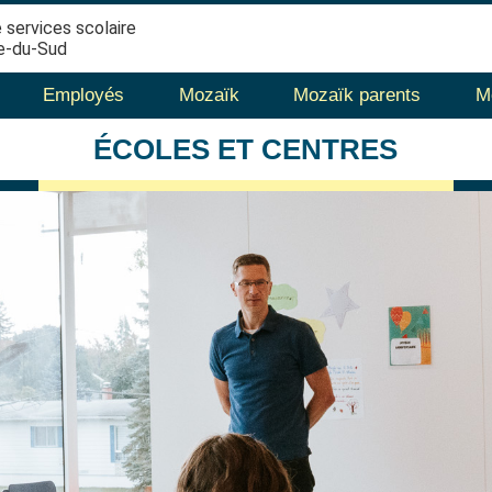
 services scolaire
e-du-Sud
Employés
Mozaïk
Mozaïk parents
M
ÉCOLES
ET CENTRES