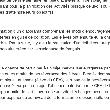
est tenue une semaine remplie d’activités afin de souligner
ant pour la planification des activités puisque celui-ci sou
es d’atteindre leurs objectifs!
sentation d’un diaporama comprenant les mots d’encouragem
teries en guise de collation. Les élèves ont ensuite eu la c
 ». Par la suite, il y a eu la réalisation d’un défi d’écriture
scolaire créée par l’enseignante de français.
t la chance de participer à un déjeuner-causerie organisé p
ion et les motifs de persévérance des élèves. Bien évidemme
ominique Laflamme (élève du CEA), le ruban de la persévéran
épassé leur pourcentage d’absence autorisé par le CEA de B
’opportunité de participer à une activité d’échanges avec c
eur expérience au niveau de la formation professionnelle ou 