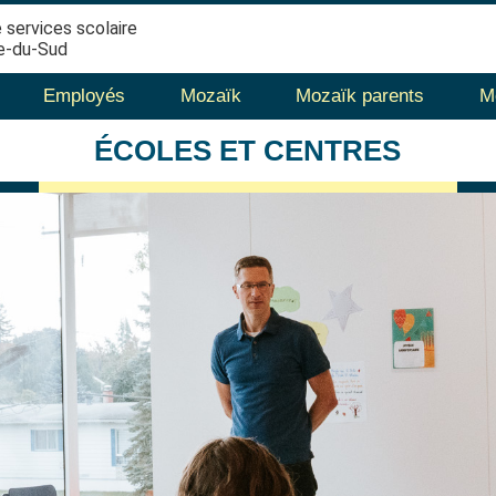
 services scolaire
e-du-Sud
Employés
Mozaïk
Mozaïk parents
M
ÉCOLES
ET CENTRES