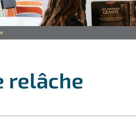
he
 relâche