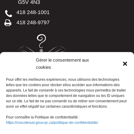
G5V 4N3
418 248-1001
418 248-9797
Gérer le consentement aux
cookies
LISTE TÉLÉPHONIQUE
Pour offrir les meilleures expériences, nous utilisons des technologies
telles que les cookies pour stocker et/ou accéder aux informations des
appareils. Le fait de consentir à ces technologies nous permettra de traiter
des données telles que le comportement de navigation ou les ID uniques
sur ce site. Le fait de ne pas consentir ou de retirer son consentement peut
avoir un effet négatif sur certaines caractéristiques et fonctions.
Pour connaître la Politique de confidentialité :
https://csscotesud.gouv.qc.ca/politique-de-confidentialite/
Nous joindre