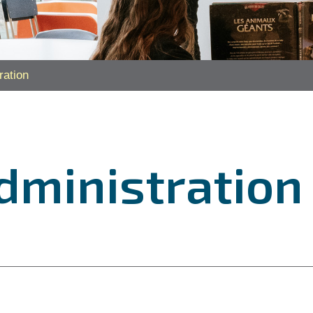
ration
administration