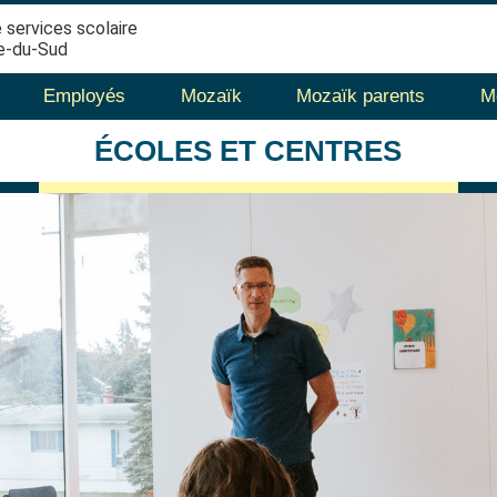
 services scolaire
e-du-Sud
Employés
Mozaïk
Mozaïk parents
M
ÉCOLES
ET CENTRES