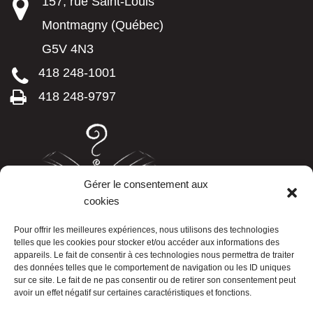
157, rue Saint-Louis
Montmagny (Québec)
G5V 4N3
418 248-1001
418 248-9797
Gérer le consentement aux
cookies
LISTE TÉLÉPHONIQUE
Pour offrir les meilleures expériences, nous utilisons des technologies
telles que les cookies pour stocker et/ou accéder aux informations des
appareils. Le fait de consentir à ces technologies nous permettra de traiter
des données telles que le comportement de navigation ou les ID uniques
sur ce site. Le fait de ne pas consentir ou de retirer son consentement peut
avoir un effet négatif sur certaines caractéristiques et fonctions.