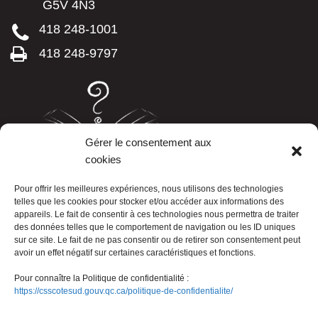
G5V 4N3
418 248-1001
418 248-9797
Gérer le consentement aux
cookies
LISTE TÉLÉPHONIQUE
Pour offrir les meilleures expériences, nous utilisons des technologies
telles que les cookies pour stocker et/ou accéder aux informations des
appareils. Le fait de consentir à ces technologies nous permettra de traiter
des données telles que le comportement de navigation ou les ID uniques
sur ce site. Le fait de ne pas consentir ou de retirer son consentement peut
avoir un effet négatif sur certaines caractéristiques et fonctions.
Pour connaître la Politique de confidentialité :
https://csscotesud.gouv.qc.ca/politique-de-confidentialite/
Nous joindre