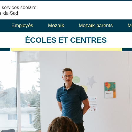
 services scolaire
e-du-Sud
Employés
Mozaïk
Mozaïk parents
M
ÉCOLES
ET CENTRES