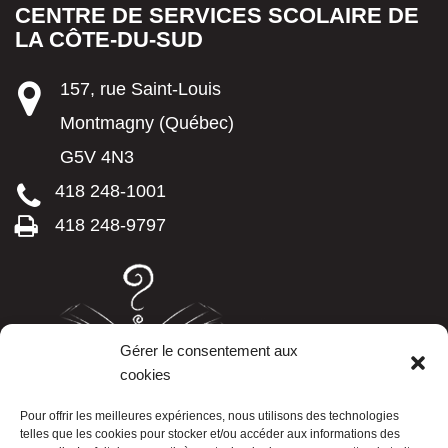
CENTRE DE SERVICES SCOLAIRE DE
LA CÔTE-DU-SUD
157, rue Saint-Louis
Montmagny (Québec)
G5V 4N3
418 248-1001
418 248-9797
Gérer le consentement aux
cookies
LISTE TÉLÉPHONIQUE
Pour offrir les meilleures expériences, nous utilisons des technologies
telles que les cookies pour stocker et/ou accéder aux informations des