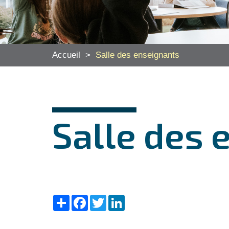
Accueil
>
Salle des enseignants
Salle des 
Share
Facebook
Twitter
LinkedIn