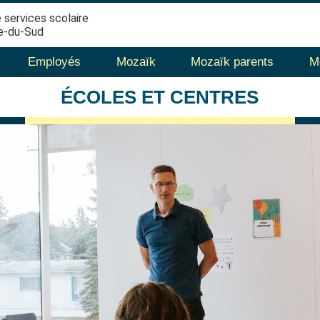
 services scolaire
e-du-Sud
Employés
Mozaïk
Mozaïk parents
M
ÉCOLES
ET CENTRES