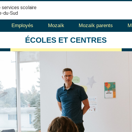
 services scolaire
e-du-Sud
Employés
Mozaïk
Mozaïk parents
M
ÉCOLES
ET CENTRES