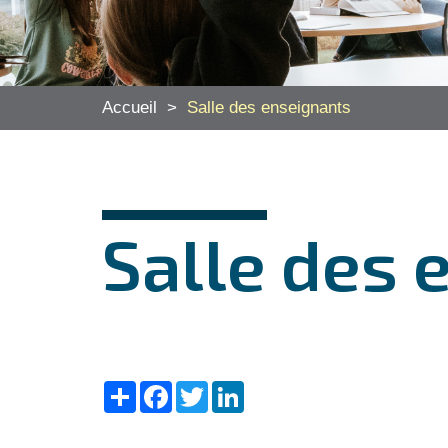
Accueil
>
Salle des enseignants
Salle des 
Share
Facebook
Twitter
LinkedIn