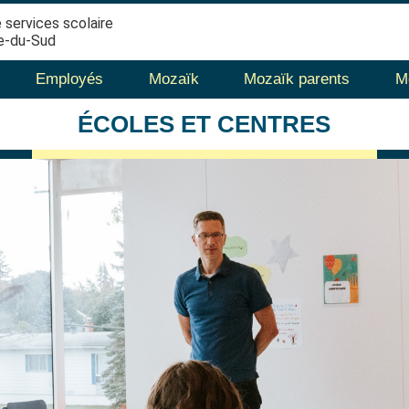
 services scolaire
e-du-Sud
Employés
Mozaïk
Mozaïk parents
M
ÉCOLES
ET CENTRES