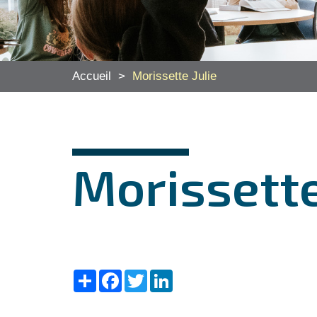
Accueil
>
Morissette Julie
Morissette
Share
Facebook
Twitter
LinkedIn