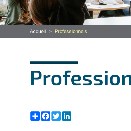
Accueil
>
Professionnels
Professio
Share
Facebook
Twitter
LinkedIn