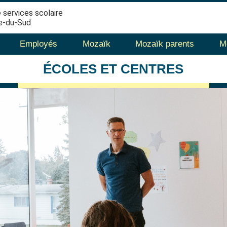
 services scolaire
e-du-Sud
Employés
Mozaïk
Mozaïk parents
M
ÉCOLES
ET CENTRES