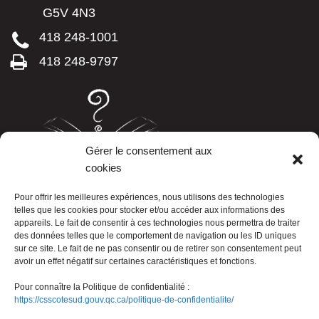
G5V 4N3
418 248-1001
418 248-9797
Gérer le consentement aux
cookies
LISTE TÉLÉPHONIQUE
Pour offrir les meilleures expériences, nous utilisons des technologies
telles que les cookies pour stocker et/ou accéder aux informations des
appareils. Le fait de consentir à ces technologies nous permettra de traiter
des données telles que le comportement de navigation ou les ID uniques
sur ce site. Le fait de ne pas consentir ou de retirer son consentement peut
avoir un effet négatif sur certaines caractéristiques et fonctions.
Pour connaître la Politique de confidentialité :
https://csscotesud.gouv.qc.ca/politique-de-confidentialite/
Nous joindre