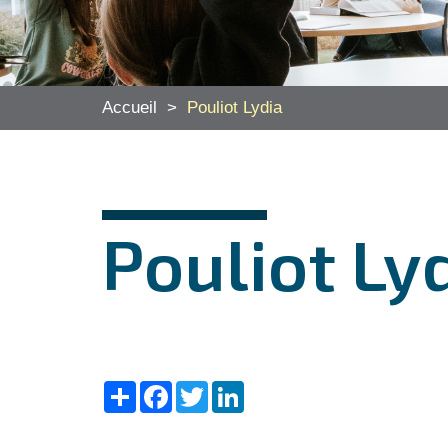
Accueil
>
Pouliot Lydia
Pouliot Ly
Share
Facebook
Twitter
LinkedIn