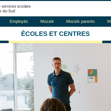
 services scolaire
e-du-Sud
Employés
Mozaïk
Mozaïk parents
M
ÉCOLES
ET CENTRES