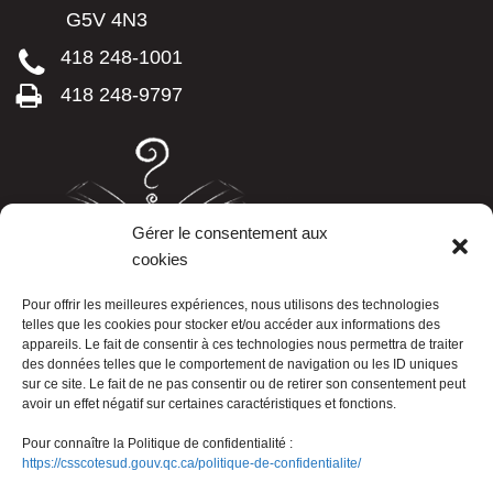
G5V 4N3
418 248-1001
418 248-9797
Gérer le consentement aux
cookies
LISTE TÉLÉPHONIQUE
Pour offrir les meilleures expériences, nous utilisons des technologies
telles que les cookies pour stocker et/ou accéder aux informations des
appareils. Le fait de consentir à ces technologies nous permettra de traiter
des données telles que le comportement de navigation ou les ID uniques
sur ce site. Le fait de ne pas consentir ou de retirer son consentement peut
avoir un effet négatif sur certaines caractéristiques et fonctions.
Pour connaître la Politique de confidentialité :
https://csscotesud.gouv.qc.ca/politique-de-confidentialite/
Nous joindre