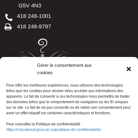
G5V 4N3
418 248-1001
418 248-9797
Gérer le consentement aux
cookies
LISTE TÉLÉPHONIQUE
Pour offrir les meilleures expériences, nous utilisons des technologies
telles que les cookies pour stocker et/ou accéder aux informations des
appareils. Le fait de consentir à ces technologies nous permettra de traiter
des données telles que le comportement de navigation ou les ID uniques
sur ce site. Le fait de ne pas consentir ou de retirer son consentement peut
avoir un effet négatif sur certaines caractéristiques et fonctions.
Pour connaître la Politique de confidentialité :
https://csscotesud.gouv.qc.ca/politique-de-confidentialite/
Nous joindre