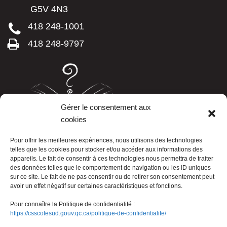
G5V 4N3
418 248-1001
418 248-9797
Gérer le consentement aux
cookies
LISTE TÉLÉPHONIQUE
Pour offrir les meilleures expériences, nous utilisons des technologies
telles que les cookies pour stocker et/ou accéder aux informations des
appareils. Le fait de consentir à ces technologies nous permettra de traiter
des données telles que le comportement de navigation ou les ID uniques
sur ce site. Le fait de ne pas consentir ou de retirer son consentement peut
avoir un effet négatif sur certaines caractéristiques et fonctions.
Pour connaître la Politique de confidentialité :
https://csscotesud.gouv.qc.ca/politique-de-confidentialite/
Nous joindre