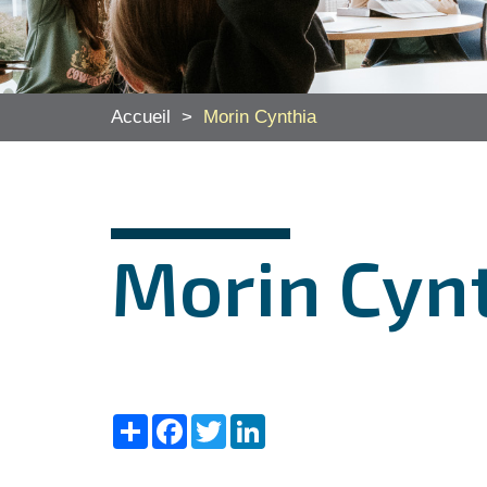
Accueil
>
Morin Cynthia
Morin Cyn
Share
Facebook
Twitter
LinkedIn