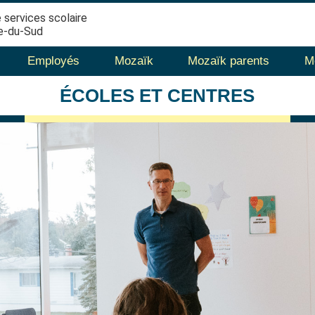
 services scolaire
e-du-Sud
Employés
Mozaïk
Mozaïk parents
M
ÉCOLES
ET CENTRES