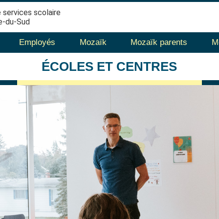
 services scolaire
e-du-Sud
Employés
Mozaïk
Mozaïk parents
M
ÉCOLES
ET CENTRES