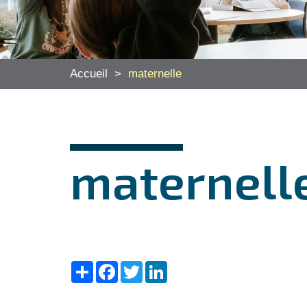
Accueil
>
maternelle
maternell
Share
Facebook
Twitter
LinkedIn