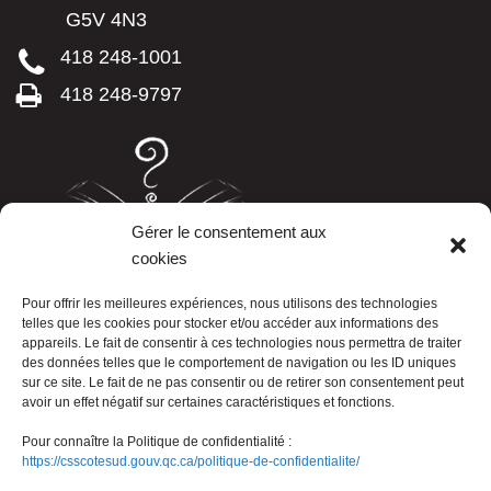
G5V 4N3
418 248-1001
418 248-9797
Gérer le consentement aux
cookies
LISTE TÉLÉPHONIQUE
Pour offrir les meilleures expériences, nous utilisons des technologies
telles que les cookies pour stocker et/ou accéder aux informations des
appareils. Le fait de consentir à ces technologies nous permettra de traiter
des données telles que le comportement de navigation ou les ID uniques
sur ce site. Le fait de ne pas consentir ou de retirer son consentement peut
avoir un effet négatif sur certaines caractéristiques et fonctions.
Pour connaître la Politique de confidentialité :
https://csscotesud.gouv.qc.ca/politique-de-confidentialite/
Nous joindre