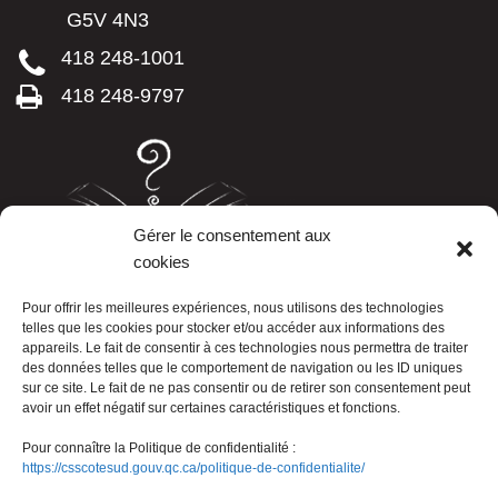
G5V 4N3
418 248-1001
418 248-9797
Gérer le consentement aux
cookies
LISTE TÉLÉPHONIQUE
Pour offrir les meilleures expériences, nous utilisons des technologies
telles que les cookies pour stocker et/ou accéder aux informations des
appareils. Le fait de consentir à ces technologies nous permettra de traiter
des données telles que le comportement de navigation ou les ID uniques
sur ce site. Le fait de ne pas consentir ou de retirer son consentement peut
avoir un effet négatif sur certaines caractéristiques et fonctions.
Pour connaître la Politique de confidentialité :
https://csscotesud.gouv.qc.ca/politique-de-confidentialite/
Nous joindre