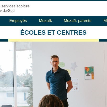
 services scolaire
e-du-Sud
Employés
Mozaïk
Mozaïk parents
M
ÉCOLES
ET CENTRES