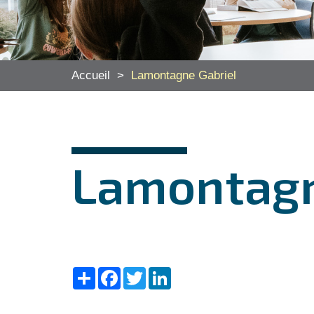
Accueil
>
Lamontagne Gabriel
Lamontagn
Share
Facebook
Twitter
LinkedIn