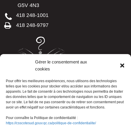
G5V 4N3
418 248-1001
418 248-9797
Gérer le consentement aux
cookies
LISTE TÉLÉPHONIQUE
Pour offrir les meilleures expériences, nous utilisons des technologies
telles que les cookies pour stocker et/ou accéder aux informations des
appareils. Le fait de consentir à ces technologies nous permettra de traiter
des données telles que le comportement de navigation ou les ID uniques
sur ce site. Le fait de ne pas consentir ou de retirer son consentement peut
avoir un effet négatif sur certaines caractéristiques et fonctions.
Pour connaître la Politique de confidentialité :
https://csscotesud.gouv.qc.ca/politique-de-confidentialite/
Nous joindre