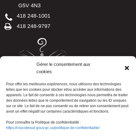
G5V 4N3
418 248-1001
418 248-9797
Gérer le consentement aux
cookies
LISTE TÉLÉPHONIQUE
Pour offrir les meilleures expériences, nous utilisons des technologies
telles que les cookies pour stocker et/ou accéder aux informations des
appareils. Le fait de consentir à ces technologies nous permettra de traiter
des données telles que le comportement de navigation ou les ID uniques
sur ce site. Le fait de ne pas consentir ou de retirer son consentement peut
avoir un effet négatif sur certaines caractéristiques et fonctions.
Pour connaître la Politique de confidentialité :
https://csscotesud.gouv.qc.ca/politique-de-confidentialite/
Nous joindre