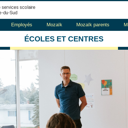
 services scolaire
e-du-Sud
Employés
Mozaïk
Mozaïk parents
M
ÉCOLES
ET CENTRES