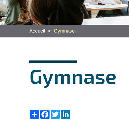
Accueil
>
Gymnase
Gymnase
Share
Facebook
Twitter
LinkedIn