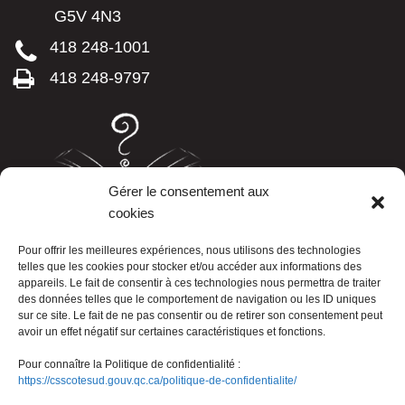
G5V 4N3
418 248-1001
418 248-9797
Gérer le consentement aux
cookies
LISTE TÉLÉPHONIQUE
Pour offrir les meilleures expériences, nous utilisons des technologies
telles que les cookies pour stocker et/ou accéder aux informations des
appareils. Le fait de consentir à ces technologies nous permettra de traiter
des données telles que le comportement de navigation ou les ID uniques
sur ce site. Le fait de ne pas consentir ou de retirer son consentement peut
avoir un effet négatif sur certaines caractéristiques et fonctions.
Pour connaître la Politique de confidentialité :
https://csscotesud.gouv.qc.ca/politique-de-confidentialite/
Nous joindre