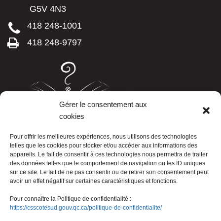
G5V 4N3
418 248-1001
418 248-9797
Gérer le consentement aux
cookies
LISTE TÉLÉPHONIQUE
Pour offrir les meilleures expériences, nous utilisons des technologies
telles que les cookies pour stocker et/ou accéder aux informations des
appareils. Le fait de consentir à ces technologies nous permettra de traiter
des données telles que le comportement de navigation ou les ID uniques
sur ce site. Le fait de ne pas consentir ou de retirer son consentement peut
avoir un effet négatif sur certaines caractéristiques et fonctions.
Pour connaître la Politique de confidentialité :
https://csscotesud.gouv.qc.ca/politique-de-confidentialite/
Nous joindre