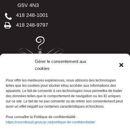
G5V 4N3
418 248-1001
418 248-9797
Gérer le consentement aux
cookies
LISTE TÉLÉPHONIQUE
Pour offrir les meilleures expériences, nous utilisons des technologies
telles que les cookies pour stocker et/ou accéder aux informations des
appareils. Le fait de consentir à ces technologies nous permettra de traiter
des données telles que le comportement de navigation ou les ID uniques
sur ce site. Le fait de ne pas consentir ou de retirer son consentement peut
avoir un effet négatif sur certaines caractéristiques et fonctions.
Pour connaître la Politique de confidentialité :
https://csscotesud.gouv.qc.ca/politique-de-confidentialite/
Nous joindre