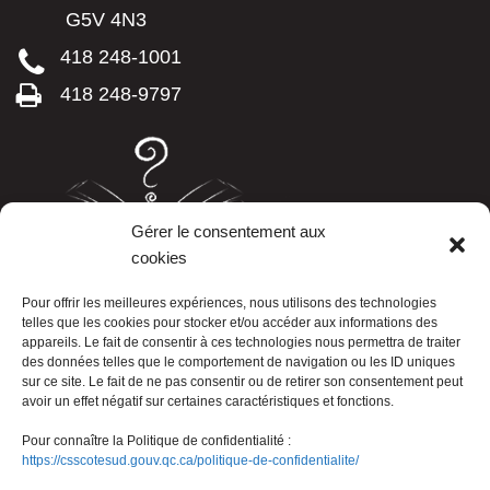
G5V 4N3
418 248-1001
418 248-9797
Gérer le consentement aux
cookies
LISTE TÉLÉPHONIQUE
Pour offrir les meilleures expériences, nous utilisons des technologies
telles que les cookies pour stocker et/ou accéder aux informations des
appareils. Le fait de consentir à ces technologies nous permettra de traiter
des données telles que le comportement de navigation ou les ID uniques
sur ce site. Le fait de ne pas consentir ou de retirer son consentement peut
avoir un effet négatif sur certaines caractéristiques et fonctions.
Pour connaître la Politique de confidentialité :
https://csscotesud.gouv.qc.ca/politique-de-confidentialite/
Nous joindre