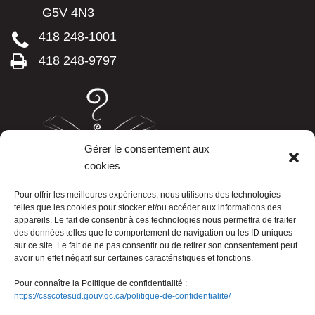
G5V 4N3
418 248-1001
418 248-9797
Gérer le consentement aux
cookies
LISTE TÉLÉPHONIQUE
Pour offrir les meilleures expériences, nous utilisons des technologies
telles que les cookies pour stocker et/ou accéder aux informations des
appareils. Le fait de consentir à ces technologies nous permettra de traiter
des données telles que le comportement de navigation ou les ID uniques
sur ce site. Le fait de ne pas consentir ou de retirer son consentement peut
avoir un effet négatif sur certaines caractéristiques et fonctions.
Pour connaître la Politique de confidentialité :
https://csscotesud.gouv.qc.ca/politique-de-confidentialite/
Nous joindre