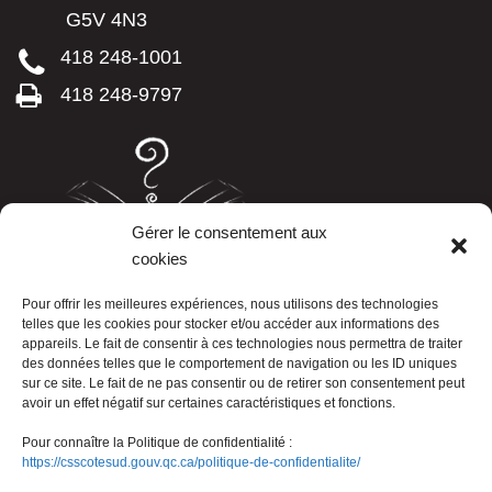
G5V 4N3
418 248-1001
418 248-9797
Gérer le consentement aux
cookies
LISTE TÉLÉPHONIQUE
Pour offrir les meilleures expériences, nous utilisons des technologies
telles que les cookies pour stocker et/ou accéder aux informations des
appareils. Le fait de consentir à ces technologies nous permettra de traiter
des données telles que le comportement de navigation ou les ID uniques
sur ce site. Le fait de ne pas consentir ou de retirer son consentement peut
avoir un effet négatif sur certaines caractéristiques et fonctions.
Pour connaître la Politique de confidentialité :
https://csscotesud.gouv.qc.ca/politique-de-confidentialite/
Nous joindre