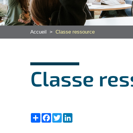
Accueil
>
Classe ressource
Classe re
Share
Facebook
Twitter
LinkedIn