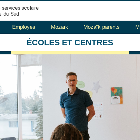
 services scolaire
e-du-Sud
Employés
Mozaïk
Mozaïk parents
M
ÉCOLES
ET CENTRES