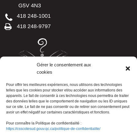
G5V 4N3
418 248-1001
418 248-9797
Gérer le consentement aux
cookies
LISTE TÉLÉPHONIQUE
Pour offrir les meilleures expériences, nous utilisons des technologies
telles que les cookies pour stocker et/ou accéder aux informations des
appareils. Le fait de consentir à ces technologies nous permettra de traiter
des données telles que le comportement de navigation ou les ID uniques
sur ce site. Le fait de ne pas consentir ou de retirer son consentement peut
avoir un effet négatif sur certaines caractéristiques et fonctions.
Pour connaître la Politique de confidentialité :
https://csscotesud.gouv.qc.ca/politique-de-confidentialite/
Nous joindre