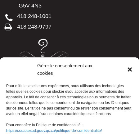
G5V 4N3
418 248-1001
418 248-9797
Gérer le consentement aux
cookies
LISTE TÉLÉPHONIQUE
Pour offrir les meilleures expériences, nous utilisons des technologies
telles que les cookies pour stocker et/ou accéder aux informations des
appareils. Le fait de consentir à ces technologies nous permettra de traiter
des données telles que le comportement de navigation ou les ID uniques
sur ce site. Le fait de ne pas consentir ou de retirer son consentement peut
avoir un effet négatif sur certaines caractéristiques et fonctions.
Pour connaître la Politique de confidentialité :
https://csscotesud.gouv.qc.ca/politique-de-confidentialite/
Nous joindre